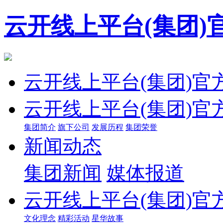
云开线上平台(集团)
云开线上平台(集团)官
云开线上平台(集团)官
集团简介
旗下公司
发展历程
集团荣誉
新闻动态
集团新闻
媒体报道
云开线上平台(集团)官
文化理念
精彩活动
星华故事