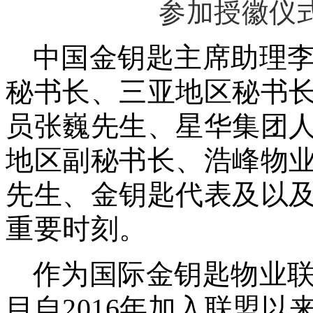
参加
授徽
仪
中国金钥匙主席助理李
秘书长、三亚地区秘书
员张巍先生、星华集团
地区副秘书长、浩峰物
先生、金钥匙代表及以
重要时刻。
作为国际金钥匙物业联
目自2016年加入联盟