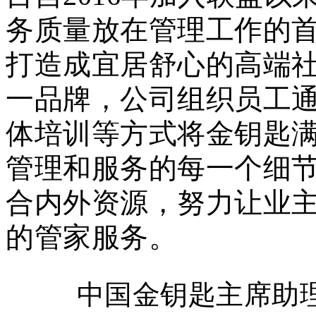
务质量放在管理工作的
打造成宜居舒心的高端
一品牌，公司组织员工
体培训等方式将金钥匙
管理和服务的每一个细
合内外资源，努力让业
的管家服务。
中国金钥匙主席助