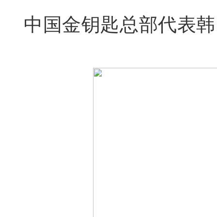
中国金钥匙总部代表韩