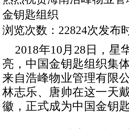
金钥匙组织
浏览次数：22824次
发布时间
2018
年10月28日，
亮，中国金钥匙组织集
来自浩峰物业管理有限公
林志乐、唐帅在这一天
徽，正式成为中国金钥