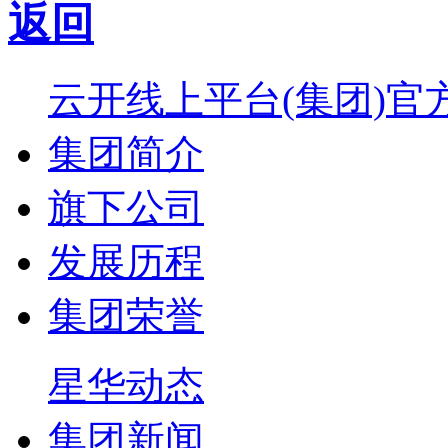
返回
云开线上平台(集团)官
集团简介
旗下公司
发展历程
集团荣誉
星华动态
集团新闻