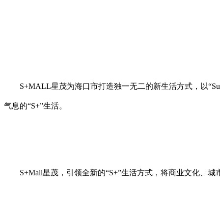
S+MALL星茂为海口市打造独一无二的新生活方式，以“Sunshi
气息的“S+”生活。
S+Mall星茂，引领全新的“S+”生活方式，将商业文化