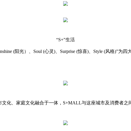
“S+”生活
ne (阳光）、Soul (心灵)、Surprise (惊喜)、Style 
、城市文化、家庭文化融合于一体，S+MALL与这座城市及消费者