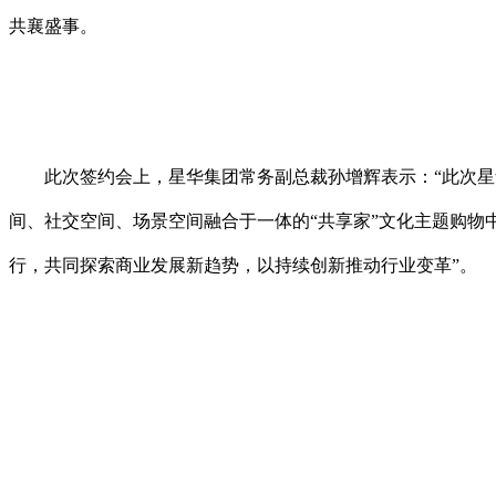
共襄盛事。
此次签约会上，星华集团常务副总裁孙增辉表示：“此次星
间、社交空间、场景空间融合于一体的“共享家”文化主题购
行，共同探索商业发展新趋势，以持续创新推动行业变革”。