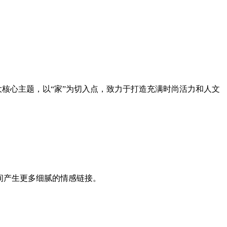
(风格)”为四大核心主题，以“家”为切入点，致力于打造充满时尚活力和人文
之间产生更多细腻的情感链接。