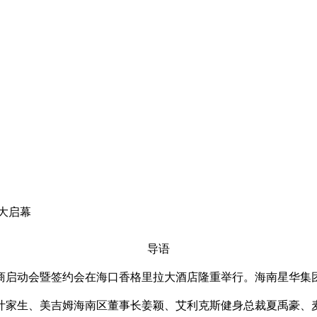
大启幕
导语
物中心招商启动会暨签约会在海口香格里拉大酒店隆重举行。海南星
叶家生、美吉姆海南区董事长姜颖、艾利克斯健身总裁夏禹豪、