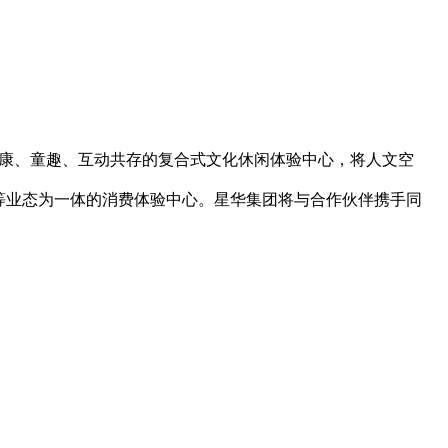
导健康、童趣、互动共存的复合式文化休闲体验中心，将人文空
等业态为一体的消费体验中心。星华集团将与合作伙伴携手同